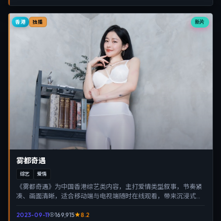
香港
新片
独播
雾都奇遇
综艺
爱情
《雾都奇遇》为中国香港综艺类内容，主打爱情类型叙事，节奏紧
凑、画面清晰，适合移动端与电视端随时在线观看，带来沉浸式视
听体验。
2023-09-11
169,915
8.2