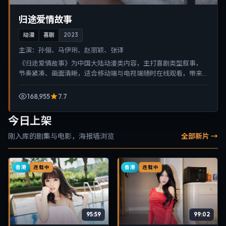
归途爱情故事
动漫
喜剧
2023
主演：
孙俪、马伊琍、赵丽颖、张译
《归途爱情故事》为中国大陆动漫类内容，主打喜剧类型叙事，
节奏紧凑、画面清晰，适合移动端与电视端随时在线观看，带来
沉浸式视听体验。
168,955
7.7
今日上架
刚入库的剧集与电影，海报墙浏览
全部新片 →
香港
香港
连载中
连载中
95:59
99:02