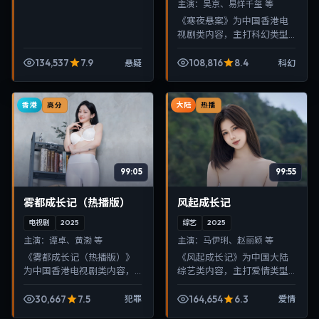
主演：
吴京、易烊千玺 等
《寒夜悬案》为中国香港电
视剧类内容，主打科幻类型
叙事，节奏紧凑、画面清
晰，适合移动端与电视端随
134,537
7.9
108,816
8.4
悬疑
科幻
时在线观看，带来沉浸式视
听体验。
香港
大陆
高分
热播
99:05
99:55
雾都成长记（热播版）
风起成长记
电视剧
2025
综艺
2025
主演：
谭卓、黄渤 等
主演：
马伊琍、赵丽颖 等
《雾都成长记（热播版）》
《风起成长记》为中国大陆
为中国香港电视剧类内容，
综艺类内容，主打爱情类型
主打犯罪类型叙事，节奏紧
叙事，节奏紧凑、画面清
凑、画面清晰，适合移动端
晰，适合移动端与电视端随
30,667
7.5
164,654
6.3
犯罪
爱情
与电视端随时在线观看，带
时在线观看，带来沉浸式视