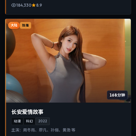
184,330
8.9
大陆
独播
168分钟
长安爱情故事
动漫
科幻
2022
主演：
周冬雨、廖凡、孙俪、黄渤 等