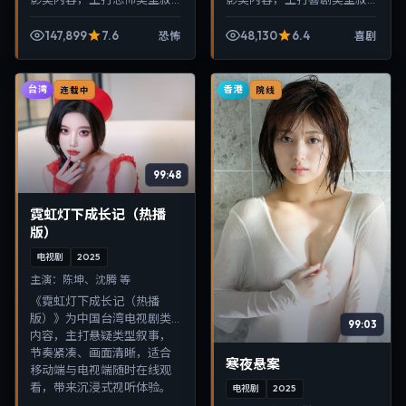
事，节奏紧凑、画面清晰，
事，节奏紧凑、画面清晰，
适合移动端与电视端随时在
适合移动端与电视端随时在
147,899
7.6
48,130
6.4
恐怖
喜剧
线观看，带来沉浸式视听体
线观看，带来沉浸式视听体
验。
验。
台湾
香港
连载中
院线
99:48
霓虹灯下成长记（热播
版）
电视剧
2025
主演：
陈坤、沈腾 等
《霓虹灯下成长记（热播
版）》为中国台湾电视剧类
99:03
内容，主打悬疑类型叙事，
节奏紧凑、画面清晰，适合
寒夜悬案
移动端与电视端随时在线观
看，带来沉浸式视听体验。
电视剧
2025