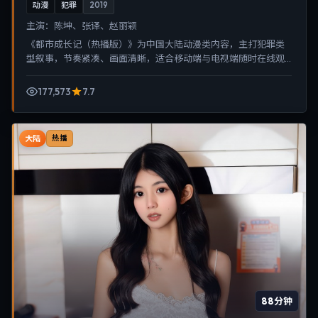
动漫
犯罪
2019
主演：
陈坤、张译、赵丽颖
《都市成长记（热播版）》为中国大陆动漫类内容，主打犯罪类
型叙事，节奏紧凑、画面清晰，适合移动端与电视端随时在线观
看，带来沉浸式视听体验。
177,573
7.7
大陆
热播
88分钟