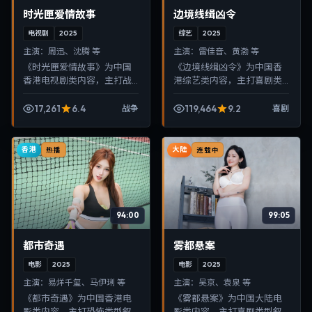
时光匣爱情故事
边境线缉凶令
电视剧
2025
综艺
2025
主演：
周迅、沈腾 等
主演：
雷佳音、黄渤 等
《时光匣爱情故事》为中国
《边境线缉凶令》为中国香
香港电视剧类内容，主打战
港综艺类内容，主打喜剧类
争类型叙事，节奏紧凑、画
型叙事，节奏紧凑、画面清
面清晰，适合移动端与电视
晰，适合移动端与电视端随
17,261
6.4
119,464
9.2
战争
喜剧
端随时在线观看，带来沉浸
时在线观看，带来沉浸式视
式视听体验。
听体验。
香港
大陆
热播
连载中
94:00
99:05
都市奇遇
雾都悬案
电影
2025
电影
2025
主演：
易烊千玺、马伊琍 等
主演：
吴京、袁泉 等
《都市奇遇》为中国香港电
《雾都悬案》为中国大陆电
影类内容，主打恐怖类型叙
影类内容，主打喜剧类型叙