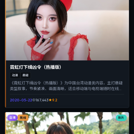
霓虹灯下缉凶令（热播版）
动漫
悬疑
《霓虹灯下缉凶令（热播版）》为中国台湾动漫类内容，主打悬疑
类型叙事，节奏紧凑、画面清晰，适合移动端与电视端随时在线观
看，带来沉浸式视听体验。
2020-05-22
167,443
9.2
台湾
新片
院线